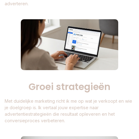
adverteren.
Groei strategieën
Met duidelijke marketing richt ik me op wat je verkoopt en wie
je doelgroep is. Ik vertaal jouw expertise naar
advertentiestrategieën die resultaat opleveren en het
conversieproces verbeteren.