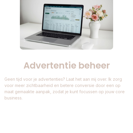
Advertentie beheer
Geen tijd voor je advertenties? Laat het aan mij over. Ik zorg
voor meer zichtbaarheid en betere conversie door een op
maat gemaakte aanpak, zodat je kunt focussen op jouw core
business.